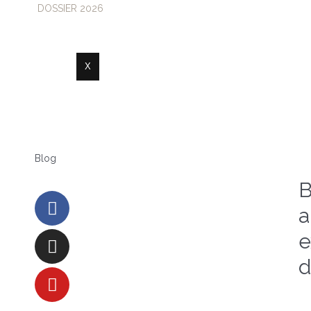
DOSSIER 2026
X
Blog
B
a
e
d