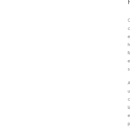
C
c
e
h
f
e
s
A
u
c
l
e
p