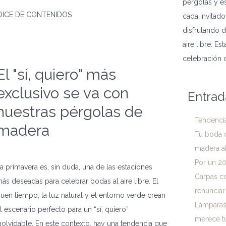
pérgolas y e
DICE DE CONTENIDOS
cada invitado
disfrutando d
aire libre. E
celebración 
El "sí, quiero" más
exclusivo se va con
Entrad
nuestras pérgolas de
Tendenci
madera
Tu boda 
madera al 
Por un 20
a primavera es, sin duda, una de las estaciones
Carpas co
ás deseadas para celebrar bodas al aire libre. El
renunciar
uen tiempo, la luz natural y el entorno verde crean
Lámparas 
l escenario perfecto para un “sí, quiero”
merece t
nolvidable. En este contexto, hay una tendencia que