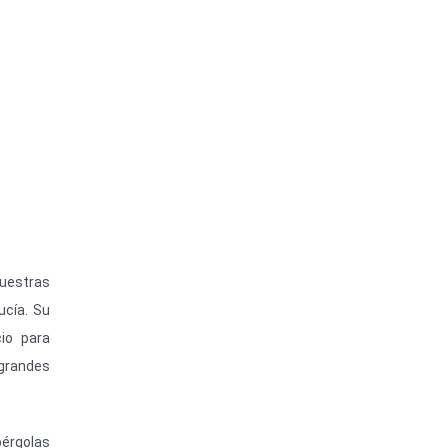
nuestras
ucía. Su
io para
 grandes
pérgolas