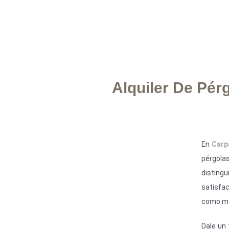
X
Alquiler De Pé
En
Carp
pérgola
disting
satisfa
como má
Dale un 