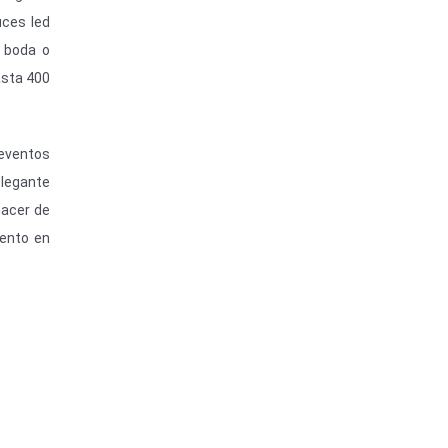
uces led
u boda o
asta 400
 eventos
legante
hacer de
vento en