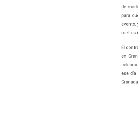
de made
para qu
evento,
metros 
El cont
en Gran
celebra
ese día 
Granada