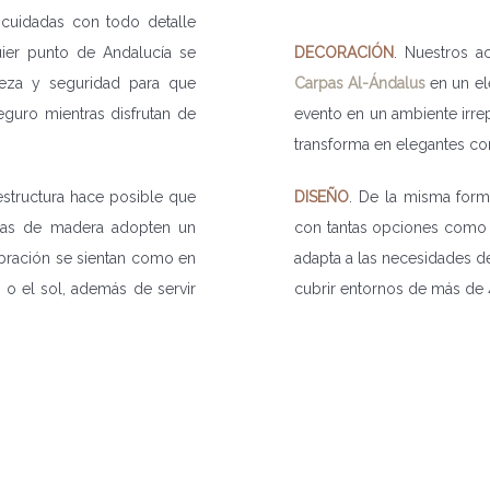
 cuidadas con todo detalle
ier punto de Andalucía se
DECORACIÓN
. Nuestros a
meza y seguridad para que
Carpas Al-Ándalus
en un el
eguro mientras disfrutan de
evento en un ambiente irrep
transforma en elegantes cor
 estructura hace posible que
DISEÑO
. De la misma form
olas de madera adopten un
con tantas opciones como p
bración se sientan como en
adapta a las necesidades de
o o el sol, además de servir
cubrir entornos de más de