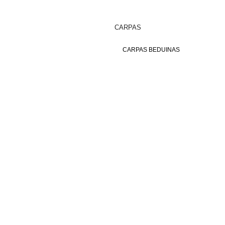
CARPAS
CARPAS BEDUINAS
PÉRGOLAS
ILUMINACIÓN
MOBILIARIO
UBICACIONES
PÉRGOLAS
MÁLAGA
CÓRDOBA
JAÉN
DOSSIER 2026