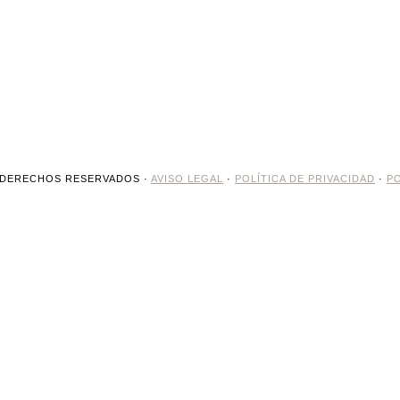
 DERECHOS RESERVADOS ·
AVISO LEGAL
·
POLÍTICA DE PRIVACIDAD
·
PO