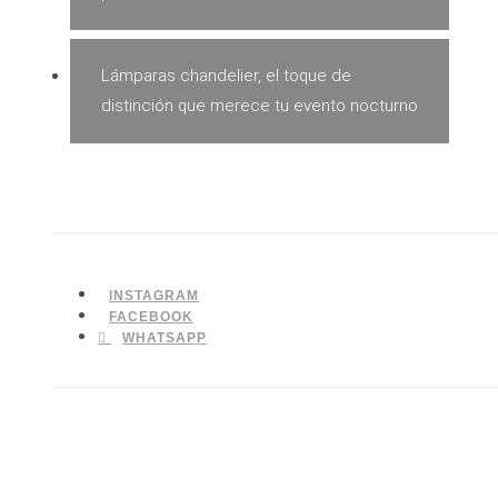
Lámparas chandelier, el toque de
distinción que merece tu evento nocturno
INSTAGRAM
FACEBOOK
WHATSAPP