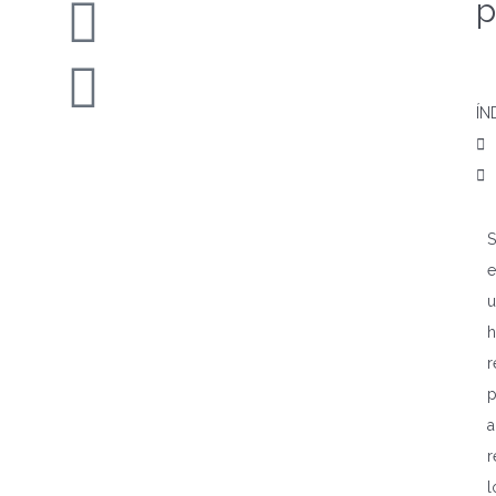
p
ÍN
S
e
u
h
r
p
a
r
l