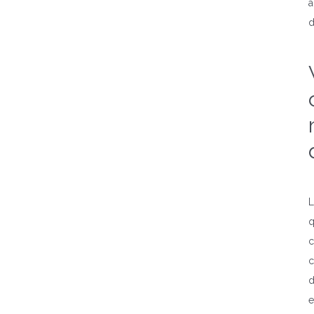
a
d
L
q
c
c
d
e