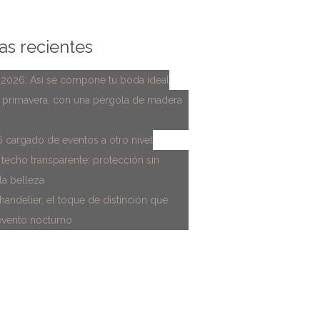
as recientes
 2026: Así se compone tu boda ideal
 primavera, con una pérgola de madera
 cargado de eventos a otro nivel
techo transparente: protección sin
la belleza
andelier, el toque de distinción que
evento nocturno