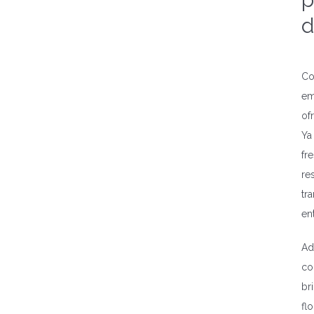
d
Co
em
of
Ya
fr
re
tr
en
Ad
co
br
fl