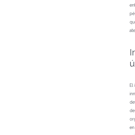
en
pé
qu
at
I
ú
El
in
de
de
or
en