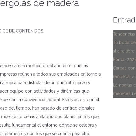
érgolas de madera
Entrad
DICE DE CONTENIDOS
Tendencias
Tu boda de
al aire libre
Por un 2026
e acerca ese momento del año en el que las
Carpas con 
mpresas reúnen a todos sus empleados en torno a
renunciar a 
na mesa para disfrutar de un buen almuerzo y
Lámparas ch
acer equipo con actividades y dinámicas que
merece tu 
efuercen la convivencia laboral. Estos actos, con el
aso del tiempo, han pasado de ser tradicionales
lmuerzos o cenas a elaborados planes en los que
esulta fundamental el entorno dónde se celebra y
os elementos con los que se cuenta para ello.