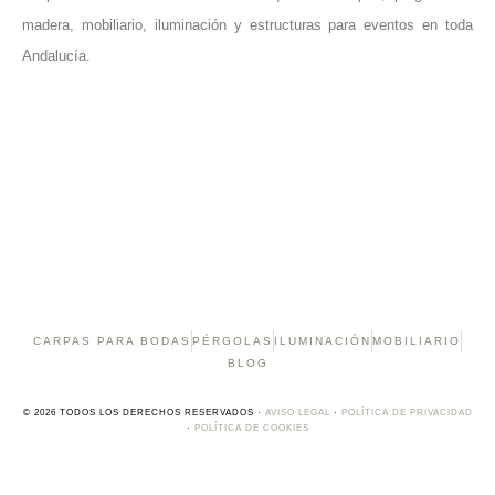
madera, mobiliario, iluminación y estructuras para eventos en toda
Andalucía.
CARPAS PARA BODAS
PÉRGOLAS
ILUMINACIÓN
MOBILIARIO
BLOG
© 2026 TODOS LOS DERECHOS RESERVADOS ·
AVISO LEGAL
·
POLÍTICA DE PRIVACIDAD
·
POLÍTICA DE COOKIES